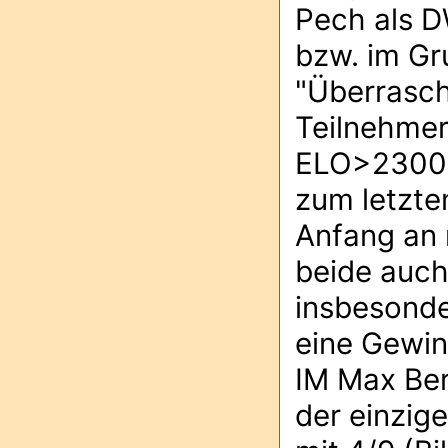
Pech als D
bzw. im Gr
"Überrasch
Teilnehmer
ELO>2300 
zum letzten
Anfang an 
beide auch
insbesonde
eine Gewin
IM Max Ber
der einzig