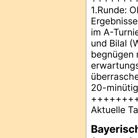
1.Runde: O
Ergebnisse
im A-Turnie
und Bilal 
begnügen m
erwartungs
überraschen
20-minütig
+++++++
Aktuelle T
Bayerisc