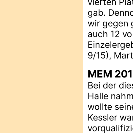
vierten Pla
gab. Dennoc
wir gegen 
auch 12 v
Einzelergeb
9/15), Mart
MEM 2018:
Bei der di
Halle nahme
wollte sein
Kessler wa
vorqualifiz