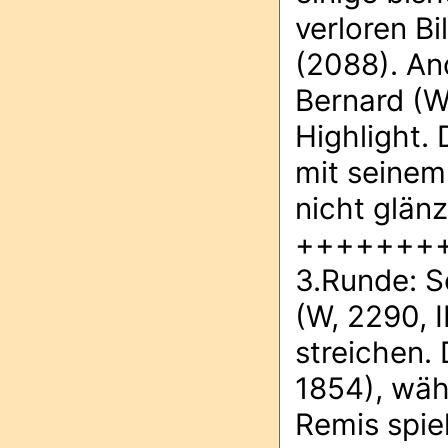
verloren Bi
(2088). An
Bernard (W
Highlight.
mit seinem
nicht glän
+++++++
3.Runde: S
(W, 2290, 
streichen.
1854), wäh
Remis spie