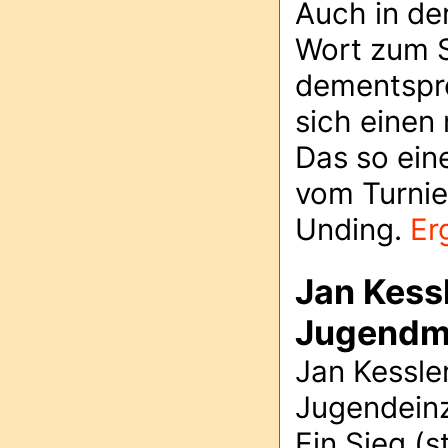
Auch in de
Wort zum S
dementspre
sich einen
Das so ein
vom Turnie
Unding.
Er
Jan Kessl
Jugendme
Jan Kessle
Jugendeinz
Ein Sieg (s