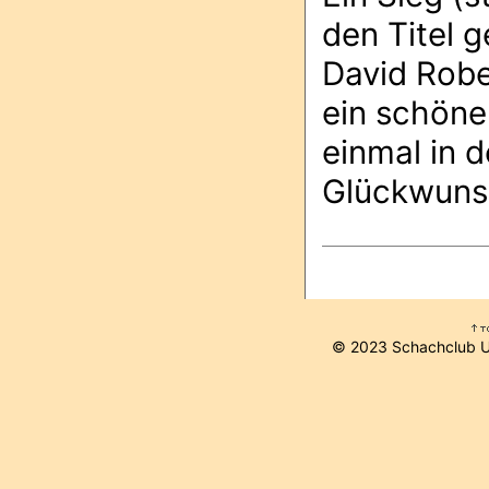
den Titel 
David Robel
ein schöne
einmal in d
Glückwuns
© 2023 Schachclub 