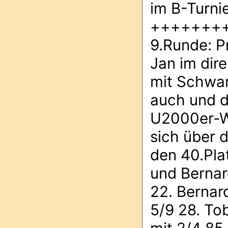
im B-Turnier
+++++++
9.Runde: P
Jan im dir
mit Schwar
auch und d
U2000er-We
sich über d
den 40.Pla
und Bernar
22. Bernar
5/9 28. To