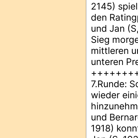
2145) spie
den Rating
und Jan (S,
Sieg morgen
mittleren 
unteren Pr
+++++++
7.Runde: S
wieder ein
hinzunehme
und Bernar
1918) konnt