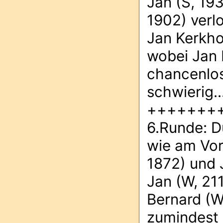
Jan (S, 19
1902) verl
Jan Kerkhof
wobei Jan 
chancenlos
schwierig..
+++++++
6.Runde: D
wie am Vor
1872) und 
Jan (W, 21
Bernard (W,
zumindest 