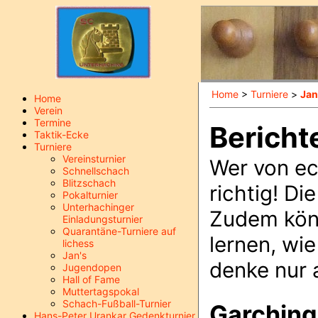
Home
>
Turniere
>
Jan
Home
Verein
Termine
Berich
Taktik-Ecke
Turniere
Vereinsturnier
Wer von ech
Schnellschach
Blitzschach
richtig! Di
Pokalturnier
Unterhachinger
Zudem kön
Einladungsturnier
Quarantäne-Turniere auf
lernen, wi
lichess
Jan's
denke nur 
Jugendopen
Hall of Fame
Muttertagspokal
Schach-Fußball-Turnier
Garching
Hans-Peter Urankar Gedenkturnier