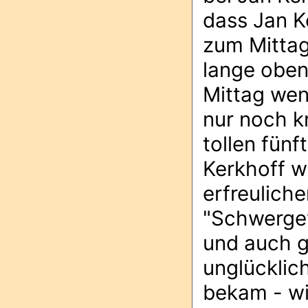
dass Jan K
zum Mittag
lange oben
Mittag wend
nur noch k
tollen fünf
Kerkhoff w
erfreuliche
"Schwergew
und auch g
unglücklich
bekam - wi