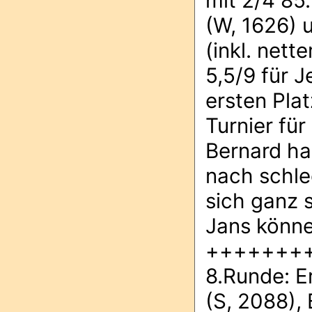
mit 2/4 85
(W, 1626) 
(inkl. nett
5,5/9 für J
ersten Plat
Turnier für
Bernard ha
nach schle
sich ganz 
Jans könne
+++++++
8.Runde: E
(S, 2088), 