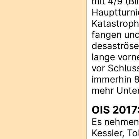
mit 4/9 (Bi
Hauptturnie
Katastroph
fangen und
desaströse
lange vorn
vor Schlus
immerhin 8
mehr Unter
OIS 2017
Es nehmen 
Kessler, To