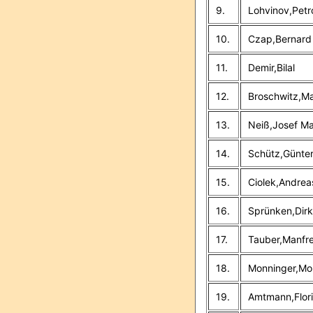
9.
Lohvinov,Petr
10.
Czap,Bernard
11.
Demir,Bilal
12.
Broschwitz,Ma
13.
Neiß,Josef Ma
14.
Schütz,Günte
15.
Ciolek,Andrea
16.
Sprünken,Dirk
17.
Tauber,Manfr
18.
Monninger,Mor
19.
Amtmann,Flor