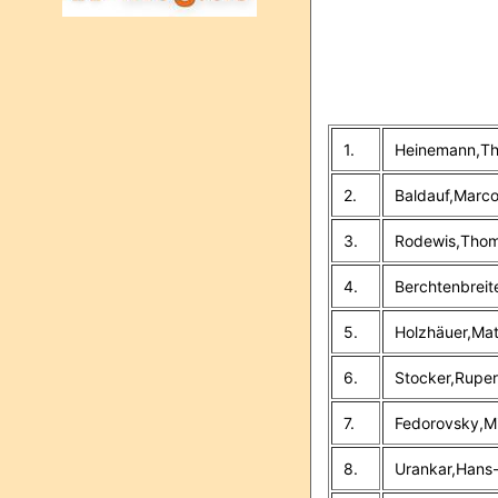
1.
Heinemann,Th
2.
Baldauf,Marc
3.
Rodewis,Thom
4.
Berchtenbreite
5.
Holzhäuer,Mat
6.
Stocker,Ruper
7.
Fedorovsky,M
8.
Urankar,Hans